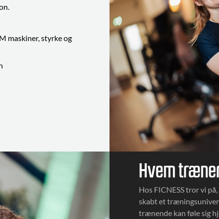
on.
 maskiner, styrke og
n
Hvem træner
Hos FICNESS tror vi på, 
skabt et træningsuniver
trænende kan føle sig 