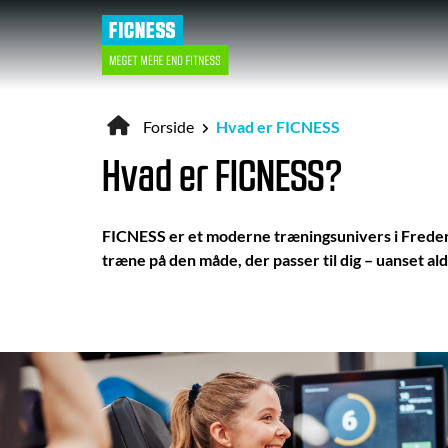
Gå
til
hovedindhold
Forside
Hvad er FICNESS
Brødkrumme
Hvad er FICNESS?
FICNESS er et moderne træningsunivers i Frederi
træne på den måde, der passer til dig – uanset ald
Videofil