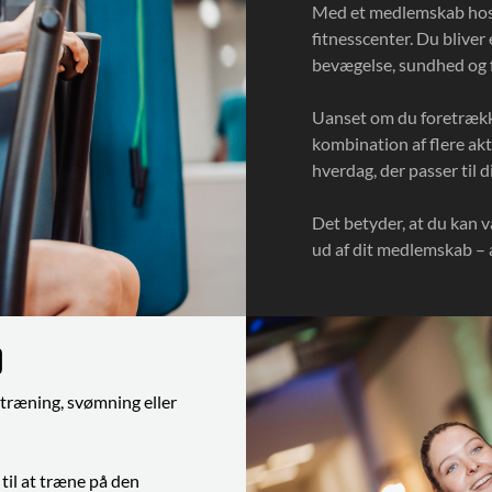
Med et medlemskab hos F
fitnesscenter. Du bliver
bevægelse, sundhed og f
Uanset om du foretrække
kombination af flere akt
hverdag, der passer til 
Det betyder, at du kan v
ud af dit medlemskab – a
b
træning, svømning eller
 til at træne på den