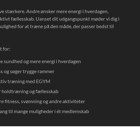
ve stærkere. Andre ønsker mere energi i hverdagen,
ktivt fællesskab. Uanset dit udgangspunkt møder vi dig i
ulighed for at træne på den måde, der passer bedst til
 for:
re sundhed og mere energi i hverdagen
ess og søger trygge rammer
ektiv træning med EGYM
r holdtræning og fællesskab
re fitness, svømning og andre aktiviteter
gang til mange muligheder i ét medlemskab