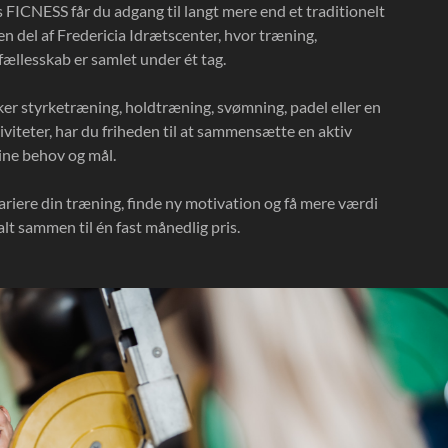
ICNESS får du adgang til langt mere end et traditionelt
 en del af Fredericia Idrætscenter, hvor træning,
ællesskab er samlet under ét tag.
r styrketræning, holdtræning, svømning, padel eller en
iviteter, har du friheden til at sammensætte en aktiv
dine behov og mål.
ariere din træning, finde ny motivation og få mere værdi
lt sammen til én fast månedlig pris.