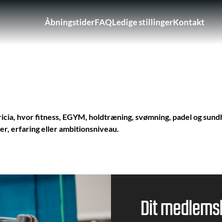
Åbningstider
FAQ
Ledige stillinger
Kontakt
Brugerkontomenu
cia, hvor fitness, EGYM, holdtræning, svømning, padel og sundh
er, erfaring eller ambitionsniveau.
Dit medlemsk