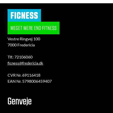
Vestre Ringvej 100
7000 Fredericia
Tlf.: 72106060
ficness@fredericia.dk
CVR Nr. 69116418
EAN Nr. 5798006459407
Genveje