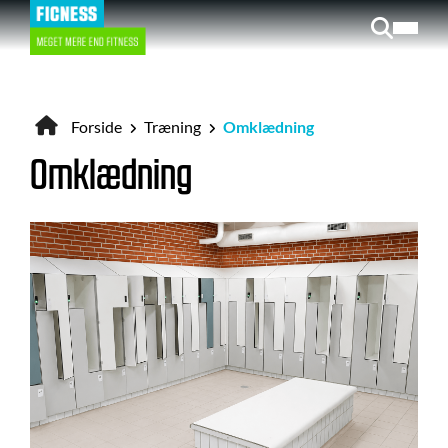
Gå
til
hovedindhold
Forside
Træning
Omklædning
Brødkrumme
Omklædning