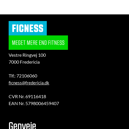
Vestre Ringvej 100
7000 Fredericia
Tlf.: 72106060
ficness@fredericia.dk
CVR Nr. 69116418
EAN Nr. 5798006459407
Genveje